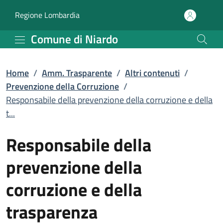
Responsabile della preve
Vai al contenuto principale
(apre in un'altra scheda).
Regione Lombardia
Comune di Niardo
Home
/
Amm. Trasparente
/
Altri contenuti
/
Prevenzione della Corruzione
/
Responsabile della prevenzione della corruzione e della
t...
Responsabile della
prevenzione della
corruzione e della
trasparenza