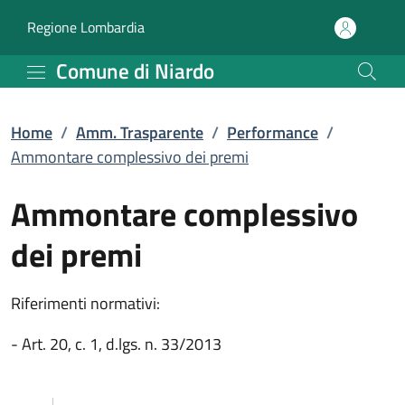
Ammontare complessivo 
Vai al contenuto principale
(apre in un'altra scheda).
Regione Lombardia
Comune di Niardo
Home
/
Amm. Trasparente
/
Performance
/
Ammontare complessivo dei premi
Ammontare complessivo
dei premi
Riferimenti normativi:
- Art. 20, c. 1, d.lgs. n. 33/2013