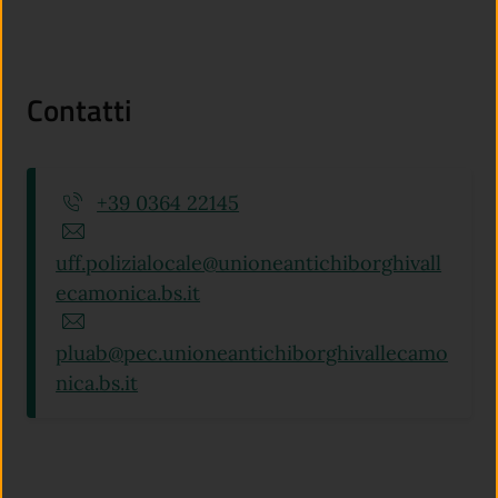
Contatti
+39 0364 22145
uff.polizialocale@unioneantichiborghivall
ecamonica.bs.it
pluab@pec.unioneantichiborghivallecamo
nica.bs.it