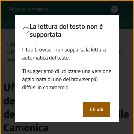
Ufficio di polizia locale
Vai al contenuto principale
(apre in un'altra scheda).
Regione Lombardia
Comune di Niardo
La lettura del testo non è
supportata
Home
/
Amministrazione
/
Uffici
/
Il tuo browser non supporta la lettura
Ufficio di polizia locale dell'Unione dei comuni degli
automatica del testo.
antichi borghi di Valle Camonica
Ti suggeriamo di utilizzare una versione
aggiornata di uno dei browser più
Ufficio di polizia locale
diffusi in commercio.
dell'Unione dei comuni
Chiudi
degli antichi borghi di Valle
Camonica