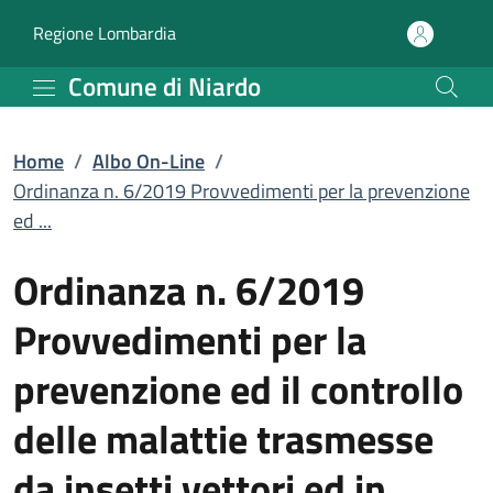
Ordinanza n. 6/2019 Prov
Vai al contenuto principale
(apre in un'altra scheda).
Regione Lombardia
Comune di Niardo
Home
/
Albo On-Line
/
Ordinanza n. 6/2019 Provvedimenti per la prevenzione
ed ...
Ordinanza n. 6/2019
Provvedimenti per la
prevenzione ed il controllo
delle malattie trasmesse
da insetti vettori ed in